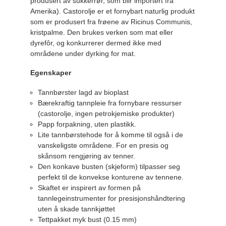
produsert av sukkerrør, som blir importert fra
Amerika). Castorolje er et fornybart naturlig produkt
som er produsert fra frøene av Ricinus Communis,
kristpalme. Den brukes verken som mat eller
dyrefôr, og konkurrerer dermed ikke med
områdene under dyrking for mat.
Egenskaper
Tannbørster lagd av bioplast
Bærekraftig tannpleie fra fornybare ressurser
(castorolje, ingen petrokjemiske produkter)
Papp forpakning, uten plastikk.
Lite tannbørstehode for å komme til også i de
vanskeligste områdene. For en presis og
skånsom rengjøring av tenner.
Den konkave busten (skjeform) tilpasser seg
perfekt til de konvekse konturene av tennene.
Skaftet er inspirert av formen på
tannlegeinstrumenter for presisjonshåndtering
uten å skade tannkjøttet
Tettpakket myk bust (0.15 mm)