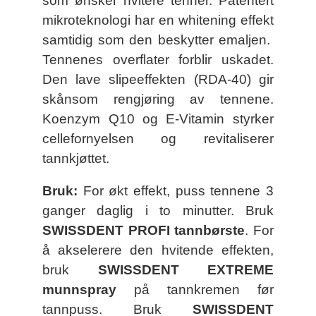
som ønsker hvitere tenner. Patentert
mikroteknologi har en whitening effekt
samtidig som den beskytter emaljen.
Tennenes overflater forblir uskadet.
Den lave slipeeffekten (RDA-40) gir
skånsom rengjøring av tennene.
Koenzym Q10 og E-Vitamin styrker
cellefornyelsen og revitaliserer
tannkjøttet.
Bruk:
For økt effekt, puss tennene 3
ganger daglig i to minutter. Bruk
SWISSDENT PROFI tannbørste
. For
å akselerere den hvitende effekten,
bruk
SWISSDENT EXTREME
munnspray
på tannkremen før
tannpuss. Bruk
SWISSDENT