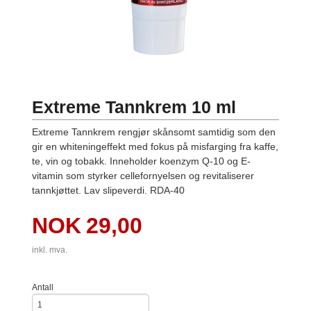
Extreme Tannkrem 10 ml
Extreme Tannkrem rengjør skånsomt samtidig som den
gir en whiteningeffekt med fokus på misfarging fra kaffe,
te, vin og tobakk. Inneholder koenzym Q-10 og E-
vitamin som styrker cellefornyelsen og revitaliserer
tannkjøttet. Lav slipeverdi. RDA-40
Pris
NOK
29,00
inkl. mva.
Antall