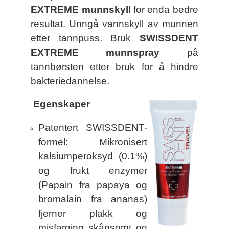
EXTREME munnskyll
for enda bedre
resultat. Unngå vannskyll av munnen
etter tannpuss. Bruk
SWISSDENT
EXTREME munnspray
på
tannbørsten
etter bruk for å hindre
bakteriedannelse.
Egenskaper
Patentert SWISSDENT-
formel: Mikronisert
kalsiumperoksyd (0.1%)
og frukt enzymer
(Papain fra papaya og
bromalain fra ananas)
fjerner plakk og
misfarging skånsomt og